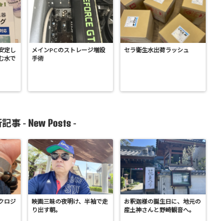
安定し
メインPCのストレージ増設
セラ衛生水出荷ラッシュ
む水で
手術
New Posts
記事 -
-
クロジ
映画三昧の夜明け、半袖で走
お釈迦様の誕生日に、地元の
り出す朝。
産土神さんと野崎観音へ。