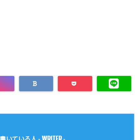
WRITER
書いている人 -
-