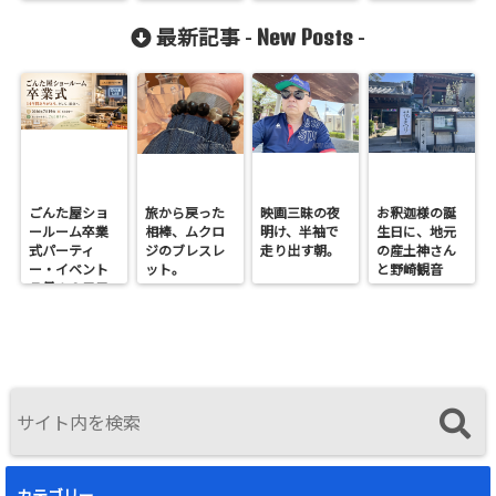
イゼリヤの再
発見
New Posts
最新記事 -
-
ごんた屋ショ
旅から戻った
映画三昧の夜
お釈迦様の誕
ールーム卒業
相棒、ムクロ
明け、半袖で
生日に、地元
式パーティ
ジのブレスレ
走り出す朝。
の産土神さん
ー・イベント
ット。
と野崎観音
７月１９日日
へ。
曜開催
カテゴリー