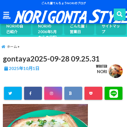
ごんた屋てんちょうNORIのブログ
ごんた屋て
menu
んちょう
NORIの自
NORIの
ごんた屋：
サイトマッ
己紹介
2006年5月
営業日
プ
からの日記
ページ案内
ホーム
gontaya2025-09-28 09.25.31
WRITER
2025年10月1日
NORI