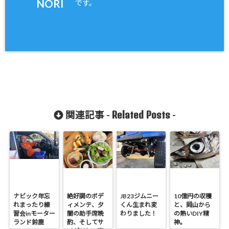
NORI
です。
Related Posts
関連記事 -
-
ナビック年忘
絶好調のボデ
JB23ジムニー
10億円の収穫
れまったり練
ィメンテ、夕
くん生まれ変
と、岡山から
習会inモーター
闇の助手席晩
わりました！
の熱いDIY精
ランド鈴鹿
酌、そしてサ
神。