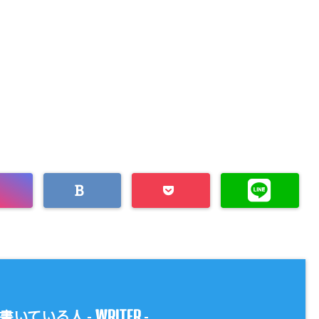
WRITER
書いている人 -
-