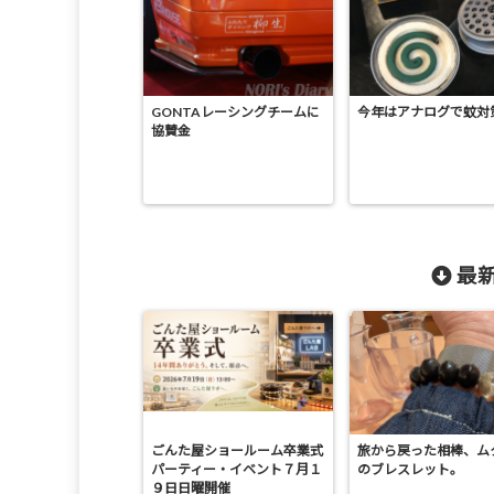
GONTAレーシングチームに
今年はアナログで蚊対
協賛金
最新
ごんた屋ショールーム卒業式
旅から戻った相棒、ム
パーティー・イベント７月１
のブレスレット。
９日日曜開催