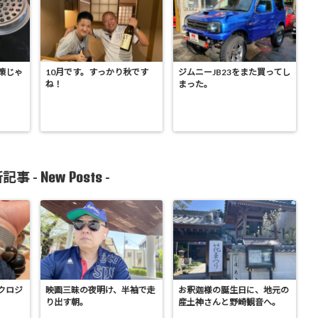
策じゃ
10月です。すっかり秋です
ジムニーJB23をまた買ってし
ね！
まった。
New Posts
記事 -
-
クロジ
映画三昧の夜明け、半袖で走
お釈迦様の誕生日に、地元の
り出す朝。
産土神さんと野崎観音へ。