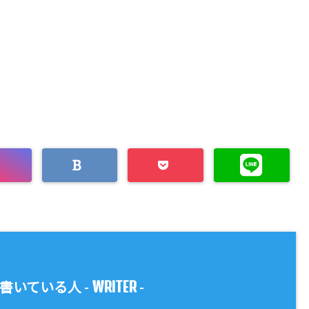
WRITER
書いている人 -
-