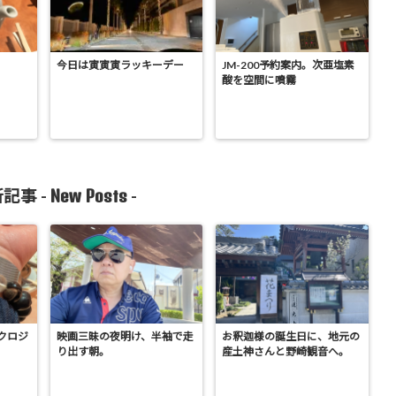
今日は寅寅寅ラッキーデー
JM-200予約案内。次亜塩素
酸を空間に噴霧
New Posts
記事 -
-
クロジ
映画三昧の夜明け、半袖で走
お釈迦様の誕生日に、地元の
り出す朝。
産土神さんと野崎観音へ。