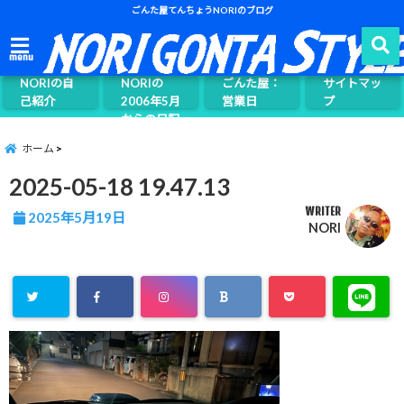
ごんた屋てんちょうNORIのブログ
ごんた屋て
menu
んちょう
NORIの自
NORIの
ごんた屋：
サイトマッ
己紹介
2006年5月
営業日
プ
からの日記
ページ案内
ホーム
2025-05-18 19.47.13
WRITER
2025年5月19日
NORI