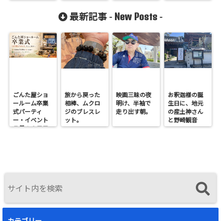
New Posts
最新記事 -
-
ごんた屋ショ
旅から戻った
映画三昧の夜
お釈迦様の誕
ールーム卒業
相棒、ムクロ
明け、半袖で
生日に、地元
式パーティ
ジのブレスレ
走り出す朝。
の産土神さん
ー・イベント
ット。
と野崎観音
７月１９日日
へ。
曜開催
カテゴリー