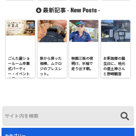
New Posts
最新記事 -
-
ごんた屋ショ
旅から戻った
映画三昧の夜
お釈迦様の誕
ールーム卒業
相棒、ムクロ
明け、半袖で
生日に、地元
式パーティ
ジのブレスレ
走り出す朝。
の産土神さん
ー・イベント
ット。
と野崎観音
７月１９日日
へ。
曜開催
カテゴリー