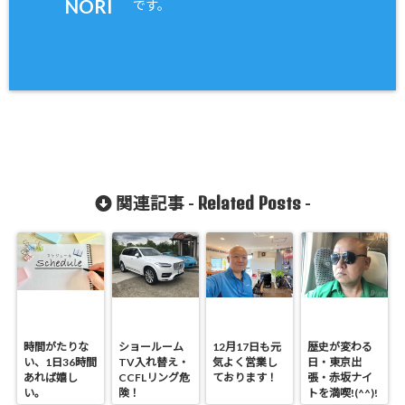
NORI
です。
Related Posts
関連記事 -
-
時間がたりな
ショールーム
12月17日も元
歴史が変わる
い、1日36時間
TV入れ替え・
気よく営業し
日・東京出
あれば嬉し
CCFLリング危
ております！
張・赤坂ナイ
い。
険！
トを満喫!(^^)!