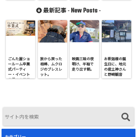
New Posts
最新記事 -
-
ごんた屋ショ
旅から戻った
映画三昧の夜
お釈迦様の誕
ールーム卒業
相棒、ムクロ
明け、半袖で
生日に、地元
式パーティ
ジのブレスレ
走り出す朝。
の産土神さん
ー・イベント
ット。
と野崎観音
７月１９日日
へ。
曜開催
カテゴリー