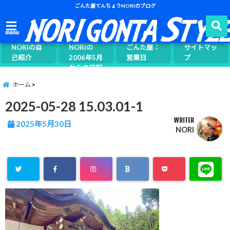
ごんた屋てんちょうNORIのブログ
ごんた屋て
menu
んちょう
NORIの自
NORIの
ごんた屋：
サイトマッ
己紹介
2006年5月
営業日
プ
からの日記
ページ案内
ホーム
2025-05-28 15.03.01-1
WRITER
2025年5月30日
NORI