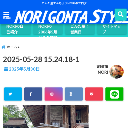
ごんた屋てんちょうNORIのブログ
ごんた屋て
menu
んちょう
NORIの自
NORIの
ごんた屋：
サイトマッ
己紹介
2006年5月
営業日
プ
からの日記
ページ案内
ホーム
2025-05-28 15.24.18-1
WRITER
2025年5月30日
NORI