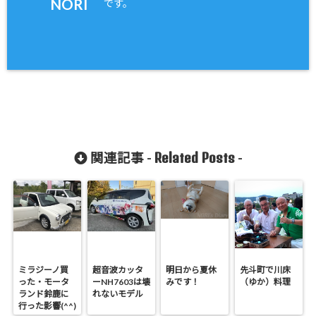
NORI
です。
Related Posts
関連記事 -
-
ミラジーノ買
超音波カッタ
明日から夏休
先斗町で川床
った・モータ
ーNH7603は壊
みです！
（ゆか）料理
ランド鈴鹿に
れないモデル
行った影響(^^)