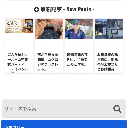
New Posts
最新記事 -
-
ごんた屋ショ
旅から戻った
映画三昧の夜
お釈迦様の誕
ールーム卒業
相棒、ムクロ
明け、半袖で
生日に、地元
式パーティ
ジのブレスレ
走り出す朝。
の産土神さん
ー・イベント
ット。
と野崎観音
７月１９日日
へ。
曜開催
カテゴリー