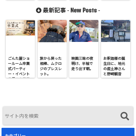
New Posts
最新記事 -
-
ごんた屋ショ
旅から戻った
映画三昧の夜
お釈迦様の誕
ールーム卒業
相棒、ムクロ
明け、半袖で
生日に、地元
式パーティ
ジのブレスレ
走り出す朝。
の産土神さん
ー・イベント
ット。
と野崎観音
７月１９日日
へ。
曜開催
カテゴリー