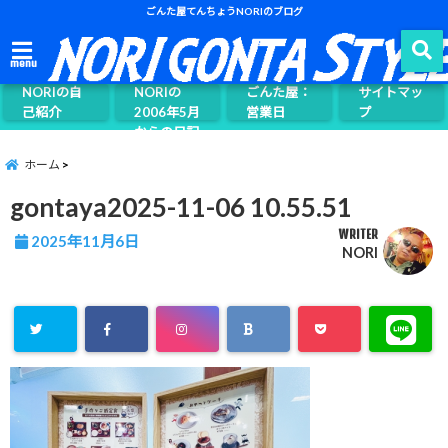
ごんた屋てんちょうNORIのブログ
ごんた屋て
menu
んちょう
NORIの自
NORIの
ごんた屋：
サイトマッ
己紹介
2006年5月
営業日
プ
からの日記
ページ案内
ホーム
gontaya2025-11-06 10.55.51
WRITER
2025年11月6日
NORI