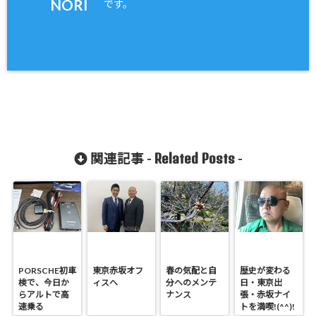
NORI
です。
Related Posts
関連記事 -
-
PORSCHE初車
東京赤坂オフ
春の気配と自
歴史が変わる
検で、今日か
ィスへ
分へのメンテ
日・東京出
らアルトで高
ナンス
張・赤坂ナイ
速乗る
トを満喫!(^^)!