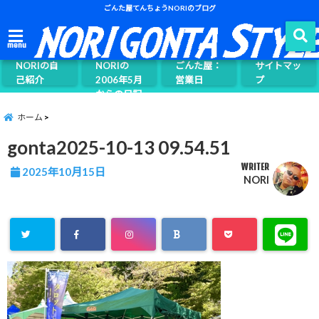
ごんた屋てんちょうNORIのブログ
ごんた屋て
menu
んちょう
NORIの自
NORIの
ごんた屋：
サイトマッ
己紹介
2006年5月
営業日
プ
からの日記
ページ案内
ホーム
gonta2025-10-13 09.54.51
WRITER
2025年10月15日
NORI