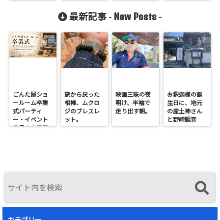
会！
New Posts
最新記事 -
-
ごんた屋ショ
旅から戻った
映画三昧の夜
お釈迦様の誕
ールーム卒業
相棒、ムクロ
明け、半袖で
生日に、地元
式パーティ
ジのブレスレ
走り出す朝。
の産土神さん
ー・イベント
ット。
と野崎観音
７月１９日日
へ。
曜開催
カテゴリー