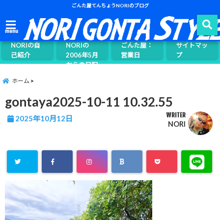
ごんた屋てんちょうNORIのブログ
ごんた屋て
menu
んちょう
NORIの自
NORIの
ごんた屋：
サイトマッ
己紹介
2006年5月
営業日
プ
からの日記
ページ案内
ホーム
gontaya2025-10-11 10.32.55
WRITER
2025年10月12日
NORI