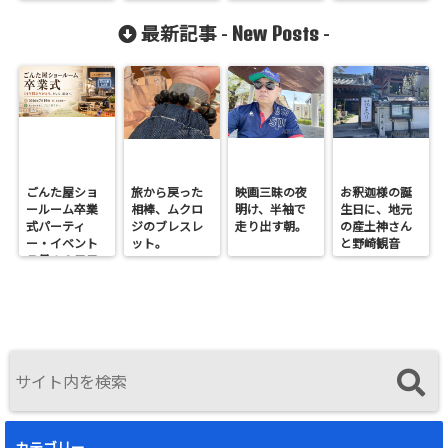
New Posts
最新記事 -
-
ごんた屋ショ
旅から戻った
映画三昧の夜
お釈迦様の誕
ールーム卒業
相棒、ムクロ
明け、半袖で
生日に、地元
式パーティ
ジのブレスレ
走り出す朝。
の産土神さん
ー・イベント
ット。
と野崎観音
７月１９日日
へ。
曜開催
カテゴリー