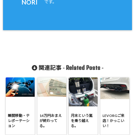
NORI
です。
Related Posts
関連記事 -
-
瞬間移動・テ
14万円おまえ
月末という嵐
LEVORGご来
レポーテーシ
が終わって
を乗り越え
店！かっこい
ョン
る。
る。
い！