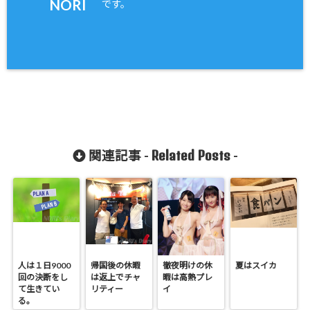
NORI
です。
Related Posts
関連記事 -
-
人は１日9000
帰国後の休暇
徹夜明けの休
夏はスイカ
回の決断をし
は返上でチャ
暇は高熱プレ
て生きてい
リティー
イ
る。