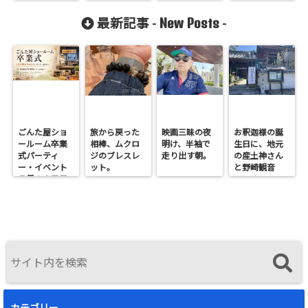
New Posts
最新記事 -
-
ごんた屋ショ
旅から戻った
映画三昧の夜
お釈迦様の誕
ールーム卒業
相棒、ムクロ
明け、半袖で
生日に、地元
式パーティ
ジのブレスレ
走り出す朝。
の産土神さん
ー・イベント
ット。
と野崎観音
７月１９日日
へ。
曜開催
カテゴリー