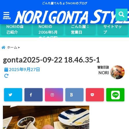
ごんた屋てんちょうNORIのブログ
ごんた屋て
menu
んちょう
NORIの自
NORIの
ごんた屋：
サイトマッ
己紹介
2006年5月
営業日
プ
からの日記
ページ案内
ホーム
gonta2025-09-22 18.46.35-1
WRITER
2025年9月27日
NORI