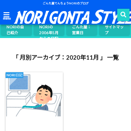
ごんた屋てんちょうNORIのブログ
ごんた屋て
menu
んちょう
NORIの自
NORIの
ごんた屋：
サイトマッ
己紹介
2006年5月
営業日
プ
からの日記
ページ案内
「 月別アーカイブ：2020年11月 」 一覧
NORI日記