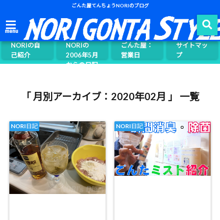
ごんた屋てんちょうNORIのブログ
ごんた屋て
menu
んちょう
NORIの自
NORIの
ごんた屋：
サイトマッ
己紹介
2006年5月
営業日
プ
からの日記
ページ案内
「 月別アーカイブ：2020年02月 」 一覧
NORI日記
NORI日記