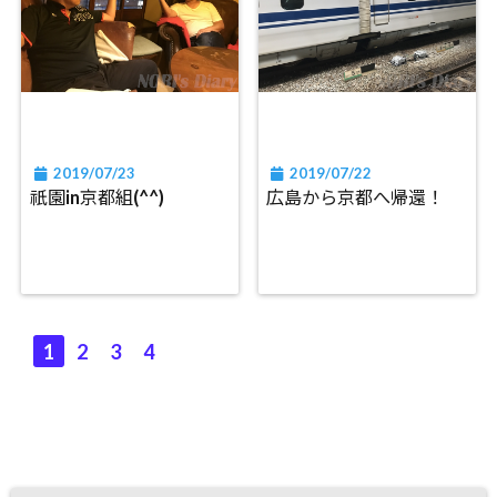
2019/07/23
2019/07/22
祇園in京都組(^^)
広島から京都へ帰還！
1
2
3
4