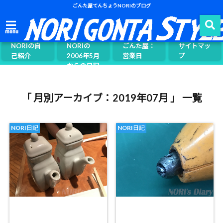
ごんた屋てんちょうNORIのブログ
ごんた屋て
menu
んちょう
NORIの自
NORIの
ごんた屋：
サイトマッ
己紹介
2006年5月
営業日
プ
からの日記
ページ案内
「 月別アーカイブ：2019年07月 」 一覧
NORI日記
NORI日記