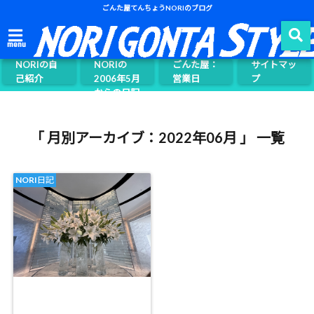
ごんた屋てんちょうNORIのブログ
ごんた屋て
menu
んちょう
NORIの自
NORIの
ごんた屋：
サイトマッ
己紹介
2006年5月
営業日
プ
からの日記
ページ案内
「 月別アーカイブ：2022年06月 」 一覧
NORI日記