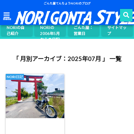
ごんた屋てんちょうNORIのブログ
ごんた屋て
menu
んちょう
NORIの自
NORIの
ごんた屋：
サイトマッ
己紹介
2006年5月
営業日
プ
からの日記
ページ案内
「 月別アーカイブ：2025年07月 」 一覧
NORI日記