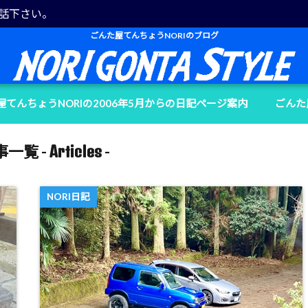
電話下さい。
ごんた屋てんちょうNORIのブログ
屋てんちょうNORIの2006年5月からの日記ページ案内
ごんた
Articles
一覧 -
-
NORI日記