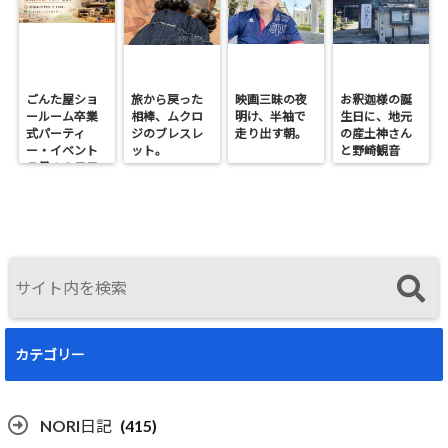
ごんた屋ショ
旅から戻った
映画三昧の夜
お釈迦様の誕
ールーム卒業
相棒、ムクロ
明け、半袖で
生日に、地元
式パーティ
ジのブレスレ
走り出す朝。
の産土神さん
ー・イベント
ット。
と野崎観音
７月１９日日
へ。
曜開催
カテゴリー
NORI日記
(415)