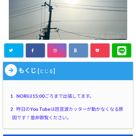
もくじ
[
]
とじる
1
NORIは15:00ごろまで出張してます。
2
昨日のYou Tubeは超音波カッターが動かなくなる原
因です！是非御覧ください。