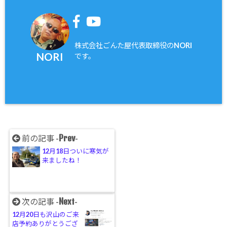
株式会社ごんた屋代表取締役のNORI
NORI
です。
Prev
前の記事 -
-
12月18日ついに寒気が
来ましたね！
Next
次の記事 -
-
12月20日も沢山のご来
店予約ありがとうござ