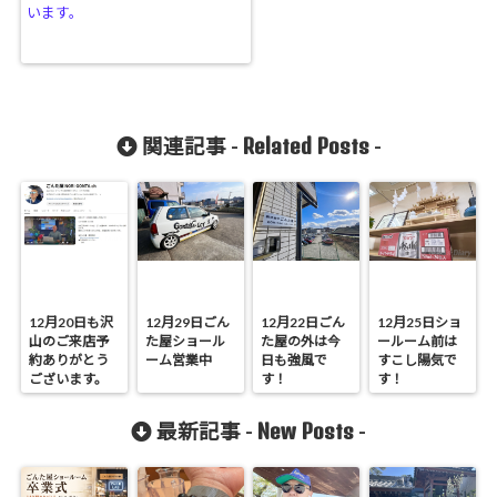
います。
Related Posts
関連記事 -
-
12月20日も沢
12月29日ごん
12月22日ごん
12月25日ショ
山のご来店予
た屋ショール
た屋の外は今
ールーム前は
約ありがとう
ーム営業中
日も強風で
すこし陽気で
ございます。
す！
す！
New Posts
最新記事 -
-