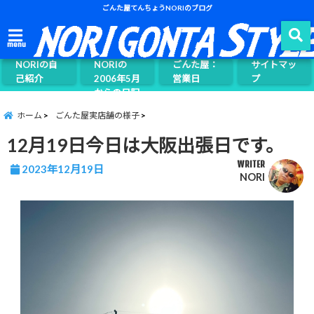
ごんた屋てんちょうNORIのブログ
ごんた屋て
menu
んちょう
NORIの自
NORIの
ごんた屋：
サイトマッ
己紹介
2006年5月
営業日
プ
からの日記
ページ案内
ホーム
ごんた屋実店舗の様子
12月19日今日は大阪出張日です。
WRITER
2023年12月19日
NORI