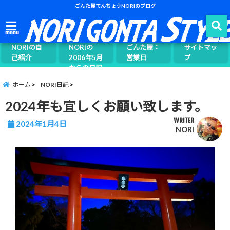
ごんた屋てんちょうNORIのブログ
ごんた屋て
menu
んちょう
NORIの自
NORIの
ごんた屋：
サイトマッ
己紹介
2006年5月
営業日
プ
からの日記
ページ案内
ホーム
NORI日記
2024年も宜しくお願い致します。
WRITER
2024年1月4日
NORI