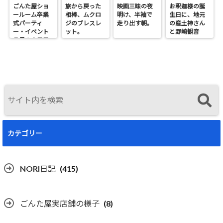
ごんた屋ショ
旅から戻った
映画三昧の夜
お釈迦様の誕
ールーム卒業
相棒、ムクロ
明け、半袖で
生日に、地元
式パーティ
ジのブレスレ
走り出す朝。
の産土神さん
ー・イベント
ット。
と野崎観音
７月１９日日
へ。
曜開催
カテゴリー
NORI日記
(415)
ごんた屋実店舗の様子
(8)