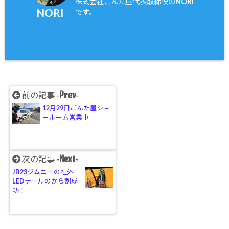
株式会社ごんた屋代表取締役のNORI
NORI
です。
Prev
前の記事 -
-
12月29日ごんた屋ショ
ールーム営業中
Next
次の記事 -
-
JB23ジムニーの社外
LEDテールのから割成
功！