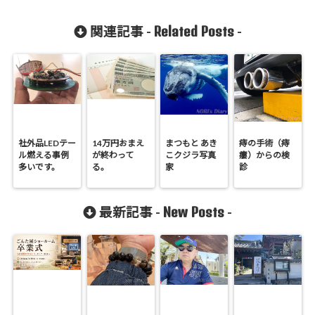
Related Posts
関連記事 -
-
社外品LEDテー
14万円おまえ
まつもと あき
痔の手術（痔
ル燃える事例
が終わって
こクジラ写真
瘻）からの検
多いです。
る。
家
診
New Posts
最新記事 -
-