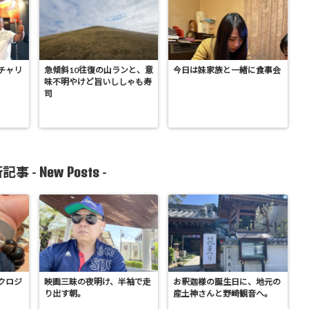
チャリ
急傾斜10往復の山ランと、意
今日は妹家族と一緒に食事会
味不明やけど旨いししゃも寿
司
New Posts
記事 -
-
クロジ
映画三昧の夜明け、半袖で走
お釈迦様の誕生日に、地元の
り出す朝。
産土神さんと野崎観音へ。