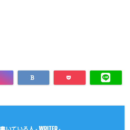
WRITER
書いている人 -
-