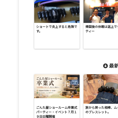
ショートで炎上すると危険で
帰国後の休暇は返上で
す。
ティー
最新
ごんた屋ショールーム卒業式
旅から戻った相棒、ム
パーティー・イベント７月１
のブレスレット。
９日日曜開催