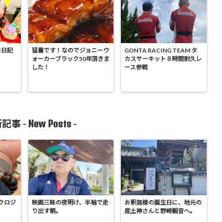
I日記
猛暑です！なのでジョニーウ
GONTA RACING TEAM タ
ォーカーブラック50年頂きま
カスサーキット８時間耐久レ
した！
ース参戦
New Posts
記事 -
-
クロジ
映画三昧の夜明け、半袖で走
お釈迦様の誕生日に、地元の
り出す朝。
産土神さんと野崎観音へ。