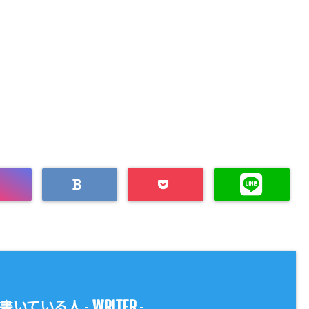
WRITER
書いている人 -
-