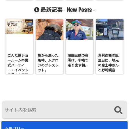
カ。
New Posts
最新記事 -
-
ごんた屋ショ
旅から戻った
映画三昧の夜
お釈迦様の誕
ールーム卒業
相棒、ムクロ
明け、半袖で
生日に、地元
式パーティ
ジのブレスレ
走り出す朝。
の産土神さん
ー・イベント
ット。
と野崎観音
７月１９日日
へ。
曜開催
カテゴリー