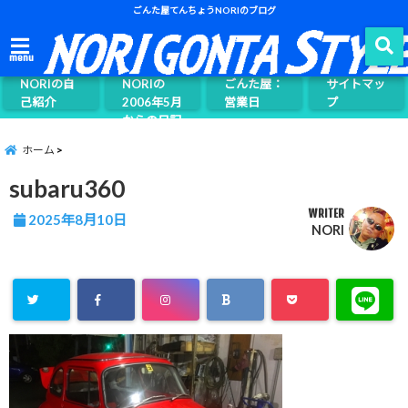
ごんた屋てんちょうNORIのブログ
ごんた屋て
menu
んちょう
NORIの自
NORIの
ごんた屋：
サイトマッ
己紹介
2006年5月
営業日
プ
からの日記
ページ案内
ホーム
subaru360
WRITER
2025年8月10日
NORI