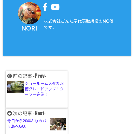
株式会社ごんた屋代表取締役のNORI
NORI
です。
Prev
前の記事 -
-
ショールームメダカ水
槽グレードアップ！ク
ーラー完備！
Next
次の記事 -
-
今日から20年ぶりのバ
リ島へGO!