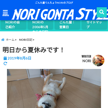
ごんた屋てんちょうNORIのブログ
ごんた屋て
menu
んちょう
NORIの自
NORIの
ごんた屋：
サイトマッ
己紹介
2006年5月
営業日
プ
からの日記
ページ案内
ホーム
NORI日記
明日から夏休みです！
WRITER
2019年8月6日
NORI