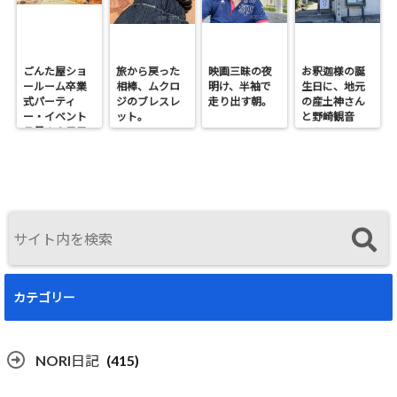
ごんた屋ショ
旅から戻った
映画三昧の夜
お釈迦様の誕
ールーム卒業
相棒、ムクロ
明け、半袖で
生日に、地元
式パーティ
ジのブレスレ
走り出す朝。
の産土神さん
ー・イベント
ット。
と野崎観音
７月１９日日
へ。
曜開催
カテゴリー
NORI日記
(415)