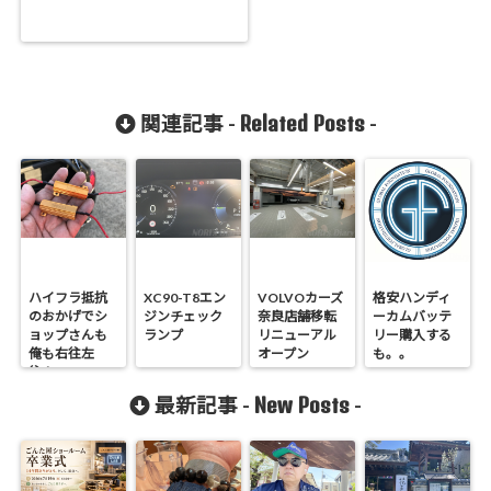
Related Posts
関連記事 -
-
ハイフラ抵抗
XC90-T8エン
VOLVOカーズ
格安ハンディ
のおかげでシ
ジンチェック
奈良店舗移転
ーカムバッテ
ョップさんも
ランプ
リニューアル
リー購入する
俺も右往左
オープン
も。。
往！
New Posts
最新記事 -
-