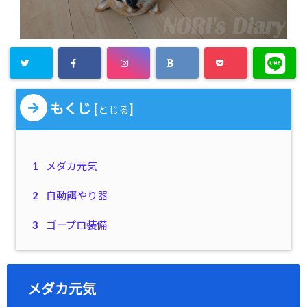
もくじ
[
]
とじる
1
メダカ元気
2
自動餌やり器
3
ゴープロ装備
メダカ元気