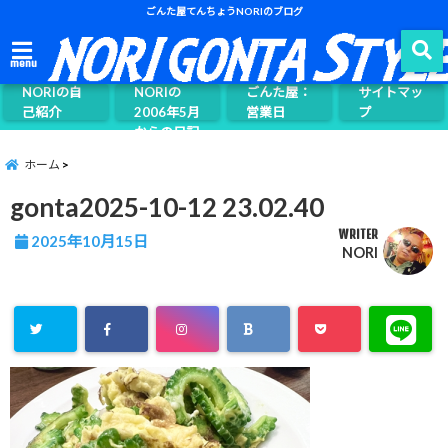
ごんた屋てんちょうNORIのブログ
ごんた屋て
menu
んちょう
NORIの自
NORIの
ごんた屋：
サイトマッ
己紹介
2006年5月
営業日
プ
からの日記
ページ案内
ホーム
gonta2025-10-12 23.02.40
WRITER
2025年10月15日
NORI