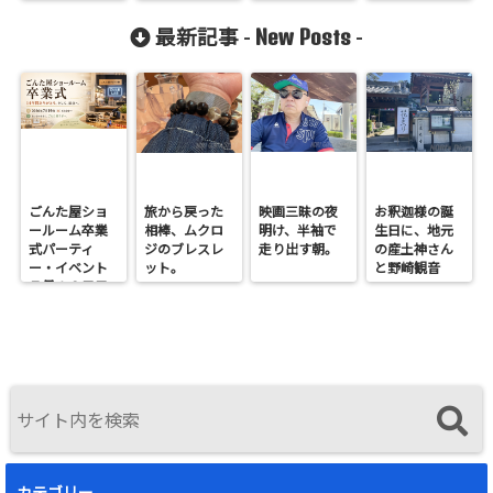
New Posts
最新記事 -
-
ごんた屋ショ
旅から戻った
映画三昧の夜
お釈迦様の誕
ールーム卒業
相棒、ムクロ
明け、半袖で
生日に、地元
式パーティ
ジのブレスレ
走り出す朝。
の産土神さん
ー・イベント
ット。
と野崎観音
７月１９日日
へ。
曜開催
カテゴリー