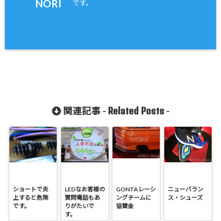
NORI
です。
Related Posts
関連記事 -
-
ショートで炎
LEDなお客様の
GONTAレーシ
ニューバラン
上すると危険
質問電話もあ
ングチームに
ス・シューズ
です。
りがたいで
協賛金
す。