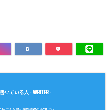
WRITER
書いている人 -
-
会社ごんた屋代表取締役のNORIです。