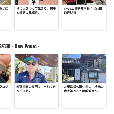
食いに
地に足をつけて生きる。選挙
NWS上海研修本番!(^^)!3日
と情報の見極め。
目最終日
New Posts
記事 -
-
クロジ
映画三昧の夜明け、半袖で走
お釈迦様の誕生日に、地元の
り出す朝。
産土神さんと野崎観音へ。