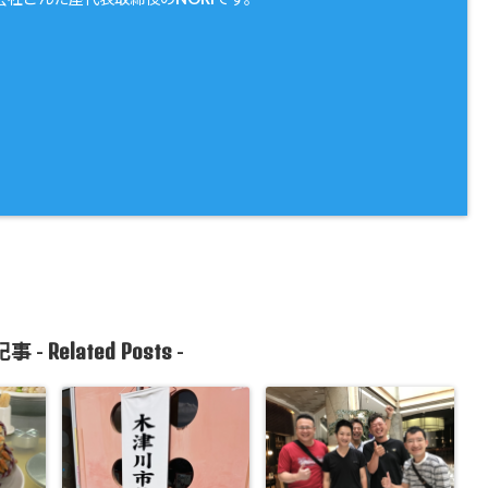
Related Posts
事 -
-