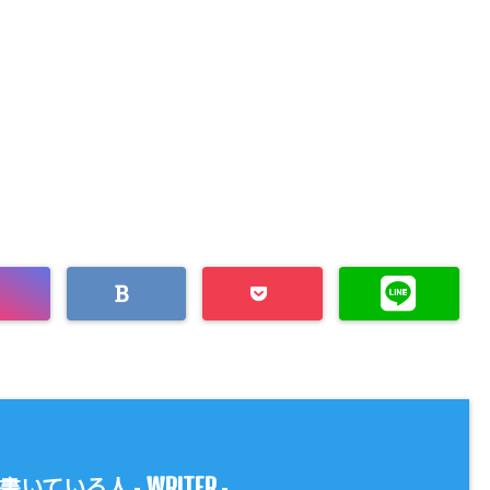
WRITER
書いている人 -
-