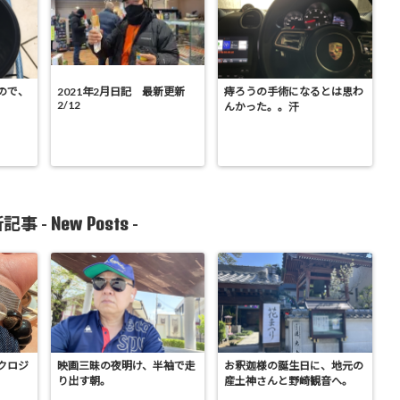
ので、
2021年2月日記 最新更新
痔ろうの手術になるとは思わ
2/12
んかった。。汗
New Posts
記事 -
-
クロジ
映画三昧の夜明け、半袖で走
お釈迦様の誕生日に、地元の
り出す朝。
産土神さんと野崎観音へ。