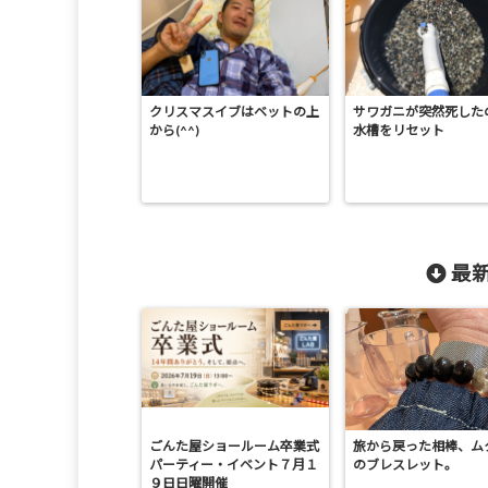
クリスマスイブはベットの上
サワガニが突然死した
から(^^)
水槽をリセット
最新
ごんた屋ショールーム卒業式
旅から戻った相棒、ム
パーティー・イベント７月１
のブレスレット。
９日日曜開催