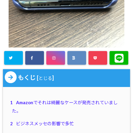
もくじ
[
]
とじる
1
Amazonでそれは綺麗なケースが発売されていまし
た。
2
ビジネスメッセの影響で多忙