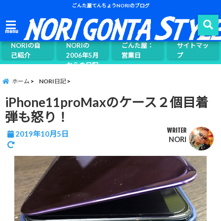
ごんた屋てんちょうNORIのブログ
ごんた屋て
menu
んちょう
NORIの自
NORIの
ごんた屋：
サイトマッ
己紹介
2006年5月
営業日
プ
からの日記
ページ案内
ホーム
NORI日記
iPhone11proMaxのケース２個目着
弾も怒り！
WRITER
2019年10月5日
NORI