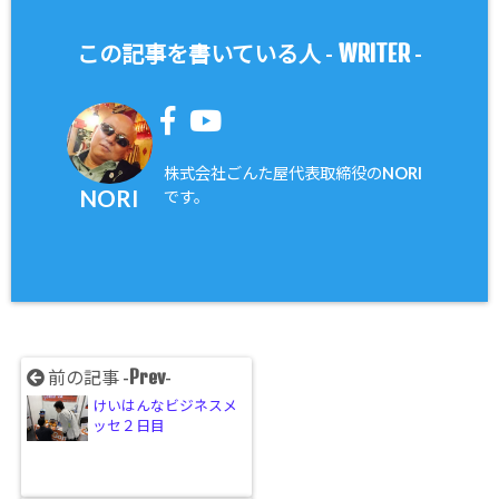
WRITER
この記事を書いている人 -
-
株式会社ごんた屋代表取締役のNORI
NORI
です。
Prev
前の記事 -
-
けいはんなビジネスメ
ッセ２日目