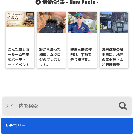
New Posts
最新記事 -
-
ごんた屋ショ
旅から戻った
映画三昧の夜
お釈迦様の誕
ールーム卒業
相棒、ムクロ
明け、半袖で
生日に、地元
式パーティ
ジのブレスレ
走り出す朝。
の産土神さん
ー・イベント
ット。
と野崎観音
７月１９日日
へ。
曜開催
カテゴリー