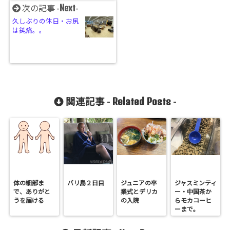
Next
次の記事 -
-
久しぶりの休日・お尻
は鈍痛。。
Related Posts
関連記事 -
-
体の細部ま
バリ島２日目
ジュニアの卒
ジャスミンティ
で、ありがと
業式とデリカ
ー・中国茶か
うを届ける
の入院
らモカコーヒ
ーまで。