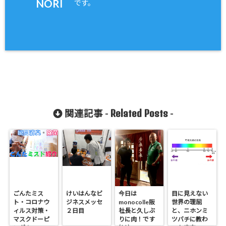
NORI
です。
Related Posts
関連記事 -
-
ごんたミス
けいはんなビ
今日は
目に見えない
ト・コロナウ
ジネスメッセ
monocolle阪
世界の理屈
ィルス対策・
２日目
社長と久しぶ
と、ニホンミ
マスクドーピ
りに肉！です
ツバチに教わ