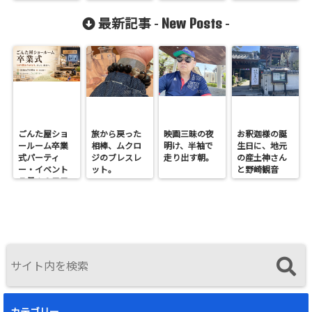
(^^)
ング！
った宇宙への
感謝
New Posts
最新記事 -
-
ごんた屋ショ
旅から戻った
映画三昧の夜
お釈迦様の誕
ールーム卒業
相棒、ムクロ
明け、半袖で
生日に、地元
式パーティ
ジのブレスレ
走り出す朝。
の産土神さん
ー・イベント
ット。
と野崎観音
７月１９日日
へ。
曜開催
カテゴリー