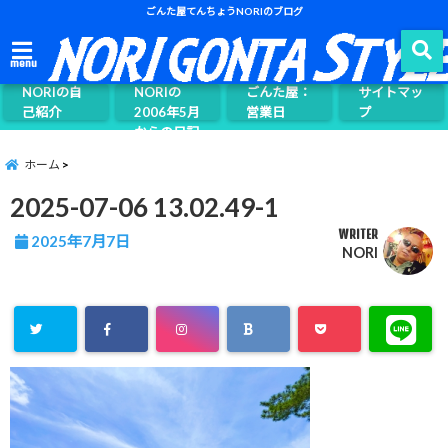
ごんた屋てんちょうNORIのブログ
ごんた屋て
menu
んちょう
NORIの自
NORIの
ごんた屋：
サイトマッ
己紹介
2006年5月
営業日
プ
からの日記
ページ案内
ホーム
2025-07-06 13.02.49-1
WRITER
2025年7月7日
NORI