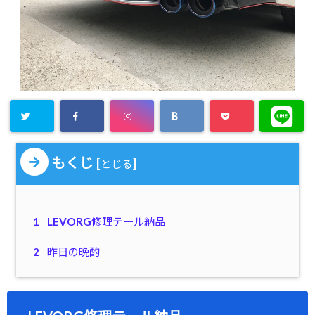
もくじ
[
]
とじる
1
LEVORG修理テール納品
2
昨日の晩酌