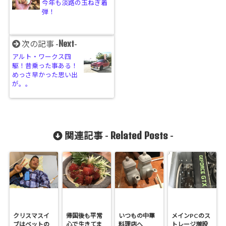
今年も淡路の玉ねぎ着
弾！
Next
次の記事 -
-
アルト・ワークス四
駆！昔乗った事ある！
めっさ早かった思い出
が。。
Related Posts
関連記事 -
-
クリスマスイ
帰国後も平常
いつもの中華
メインPCのス
ブはベットの
心で生きてま
料理店へ
トレージ増設