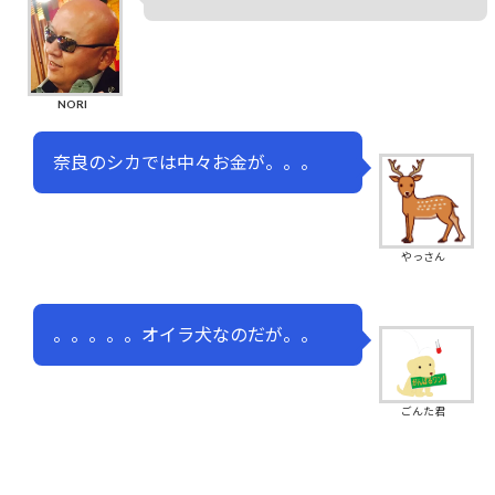
NORI
奈良のシカでは中々お金が。。。
やっさん
。。。。。オイラ犬なのだが。。
ごんた君