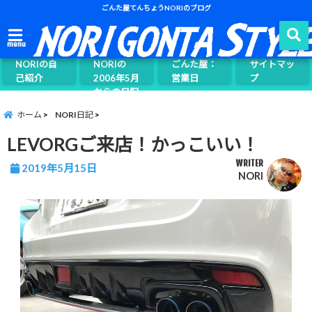
ごんた屋てんちょうNORIのブログ
ごんた屋て
menu
んちょう
NORIの自
NORIの
ごんた屋：
サイトマッ
己紹介
2006年5月
営業日
プ
からの日記
ページ案内
ホーム
NORI日記
LEVORGご来店！かっこいい！
WRITER
2019年5月15日
NORI