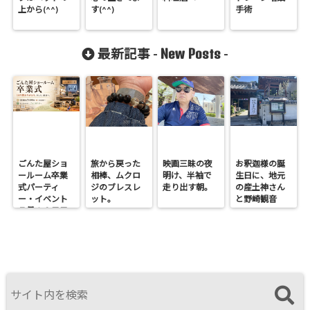
上から(^^)
す(^^)
手術
New Posts
最新記事 -
-
ごんた屋ショ
旅から戻った
映画三昧の夜
お釈迦様の誕
ールーム卒業
相棒、ムクロ
明け、半袖で
生日に、地元
式パーティ
ジのブレスレ
走り出す朝。
の産土神さん
ー・イベント
ット。
と野崎観音
７月１９日日
へ。
曜開催