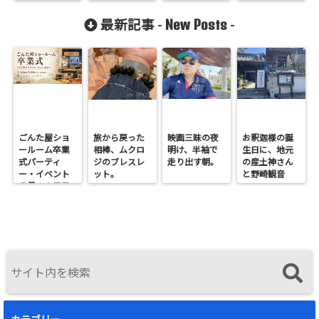
宇宙の英知に
荷対応
感謝を捧げる
New Posts
最新記事 -
-
朝。
ごんた屋ショ
旅から戻った
映画三昧の夜
お釈迦様の誕
ールーム卒業
相棒、ムクロ
明け、半袖で
生日に、地元
式パーティ
ジのブレスレ
走り出す朝。
の産土神さん
ー・イベント
ット。
と野崎観音
７月１９日日
へ。
曜開催