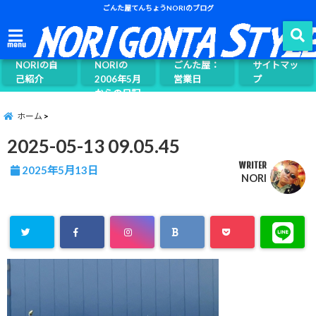
ごんた屋てんちょうNORIのブログ
ごんた屋て
menu
んちょう
NORIの自
NORIの
ごんた屋：
サイトマッ
己紹介
2006年5月
営業日
プ
からの日記
ページ案内
ホーム
2025-05-13 09.05.45
WRITER
2025年5月13日
NORI