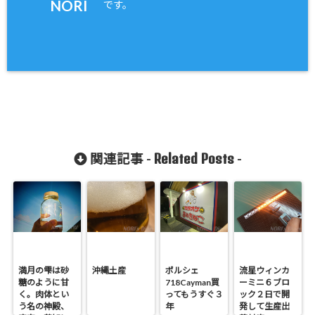
NORI
です。
Related Posts
関連記事 -
-
満月の雫は砂
沖縄土産
ポルシェ
流星ウィンカ
糖のように甘
718Cayman買
ーミニ６ブロ
く。肉体とい
ってもうすぐ３
ック２日で開
う名の神殿、
年
発して生産出