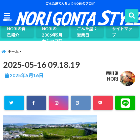
ごんた屋てんちょうNORIのブログ
ごんた屋て
menu
んちょう
NORIの自
NORIの
ごんた屋：
サイトマッ
己紹介
2006年5月
営業日
プ
からの日記
ページ案内
ホーム
2025-05-16 09.18.19
WRITER
2025年5月16日
NORI