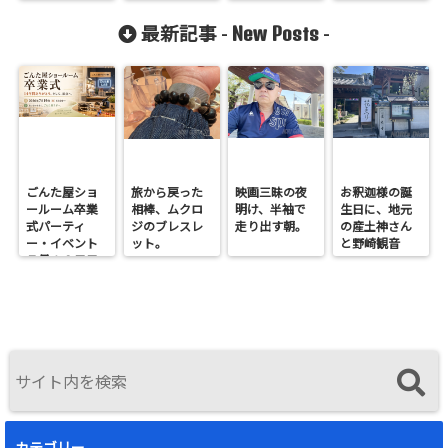
New Posts
最新記事 -
-
ごんた屋ショ
旅から戻った
映画三昧の夜
お釈迦様の誕
ールーム卒業
相棒、ムクロ
明け、半袖で
生日に、地元
式パーティ
ジのブレスレ
走り出す朝。
の産土神さん
ー・イベント
ット。
と野崎観音
７月１９日日
へ。
曜開催
カテゴリー