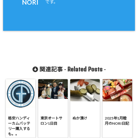
NORI
です。
Related Posts
関連記事 -
-
格安ハンディ
東京オートサ
ぬか漬け
2025年1月睦
ーカムバッテ
ロン1日目
月のNORI日記
リー購入する
も。。