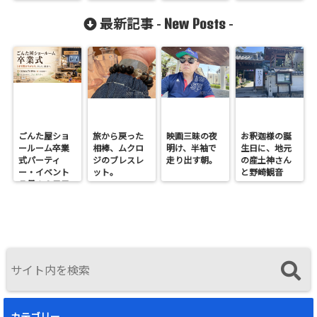
New Posts
最新記事 -
-
ごんた屋ショ
旅から戻った
映画三昧の夜
お釈迦様の誕
ールーム卒業
相棒、ムクロ
明け、半袖で
生日に、地元
式パーティ
ジのブレスレ
走り出す朝。
の産土神さん
ー・イベント
ット。
と野崎観音
７月１９日日
へ。
曜開催
カテゴリー