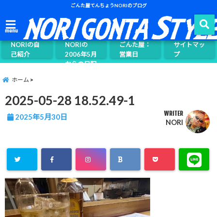
ごんた屋てんちょうNORIのブログ
ごんた屋て
menu
んちょう
NORIの自
NORIの
ごんた屋：
サイトマッ
己紹介
2006年5月
営業日
プ
からの日記
ページ案内
ホーム
2025-05-28 18.52.49-1
WRITER
2025年5月30日
NORI