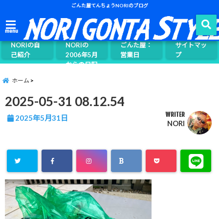
ごんた屋てんちょうNORIのブログ
ごんた屋て
menu
んちょう
NORIの自
NORIの
ごんた屋：
サイトマッ
己紹介
2006年5月
営業日
プ
からの日記
ページ案内
ホーム
2025-05-31 08.12.54
WRITER
2025年5月31日
NORI