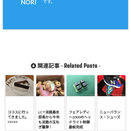
NORI
です。
Related Posts
関連記事 -
-
ココスに行っ
LCT淡路島支
フェアレディ
ニューバラン
てきました。
部長から今年
ー2000のヘッ
ス・シューズ
cocos
も淡路の玉ね
ドライト制御
ぎ着弾！
基板完成