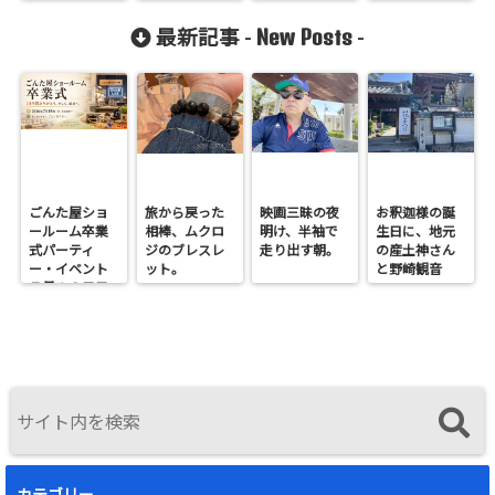
New Posts
最新記事 -
-
ごんた屋ショ
旅から戻った
映画三昧の夜
お釈迦様の誕
ールーム卒業
相棒、ムクロ
明け、半袖で
生日に、地元
式パーティ
ジのブレスレ
走り出す朝。
の産土神さん
ー・イベント
ット。
と野崎観音
７月１９日日
へ。
曜開催
カテゴリー