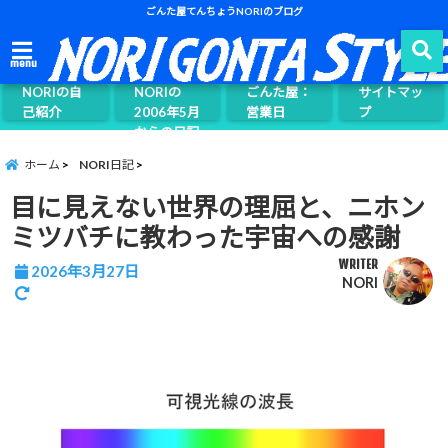
ごんた屋てんちょうNORIのブログ
ごんた屋て
menu
んちょう
NORIの自
NORIの
ごんた屋：
サイトマッ
己紹介
2006年5月
営業日
プ
からの日記
ページ案内
ホーム
NORI日記
目に見えない世界の理屈と、ニホン
ミツバチに教わった宇宙への感謝
WRITER
2026年3月27日
NORI