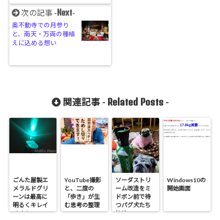
Next
次の記事 -
-
奥不動寺での月参り
と、南天・万両の種植
えに込める想い
Related Posts
関連記事 -
-
ごんた屋製エ
YouTube撮影
ソーダストリ
Windows10の
メラルドグリ
と、二度の
ーム改造をミ
開始画面
ーンは最高に
「歩き」が生
ドボン前で待
明るくキレイ
む思考の整理
つパグ犬たち
(^^)
です！