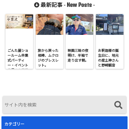
New Posts
最新記事 -
-
ごんた屋ショ
旅から戻った
映画三昧の夜
お釈迦様の誕
ールーム卒業
相棒、ムクロ
明け、半袖で
生日に、地元
式パーティ
ジのブレスレ
走り出す朝。
の産土神さん
ー・イベント
ット。
と野崎観音
７月１９日日
へ。
曜開催
カテゴリー