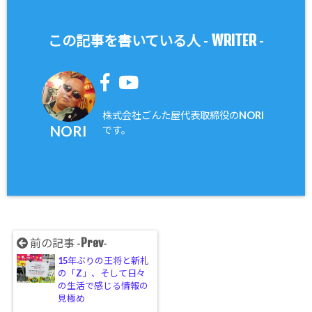
WRITER
この記事を書いている人 -
-
株式会社ごんた屋代表取締役のNORI
NORI
です。
Prev
前の記事 -
-
15年ぶりの王将と新札
の「Z」、そして日々
の生活で感じる情報の
見極め