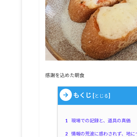
感謝を込めた朝食
もくじ
[
]
とじる
1
現場での記録と、道具の真価
2
情報の荒波に惑わされず、地に