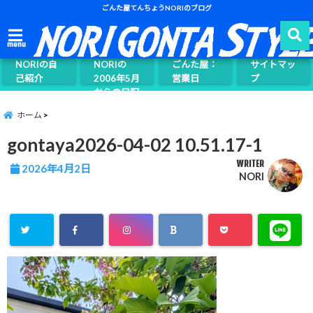
ごんた屋てんちょうNORIのブログ
ごんた屋て
menu
んちょう
NORIの自
NORIの
ごんた屋：
サイトマッ
己紹介
2006年5月
営業日
プ
からの日記
ページ案内
ホーム
gontaya2026-04-02 10.51.17-1
WRITER
2026年4月2日
NORI