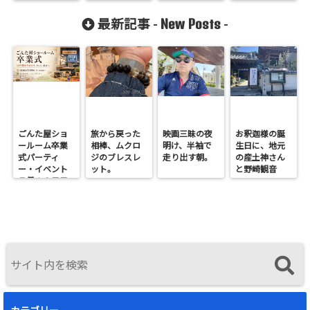
く仕事してま
した。。汗
New Posts
最新記事 -
-
ごんた屋ショ
旅から戻った
映画三昧の夜
お釈迦様の誕
ールーム卒業
相棒、ムクロ
明け、半袖で
生日に、地元
式パーティ
ジのブレスレ
走り出す朝。
の産土神さん
ー・イベント
ット。
と野崎観音
７月１９日日
へ。
曜開催