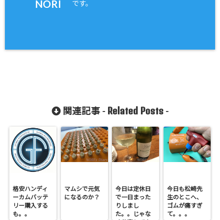
NORI
です。
Related Posts
関連記事 -
-
格安ハンディ
マムシで元気
今日は定休日
今日も松崎先
ーカムバッテ
になるのか？
で一日まった
生のとこへ、
リー購入する
りしまし
ゴムが痛すぎ
も。。
た。。じゃな
て。。。