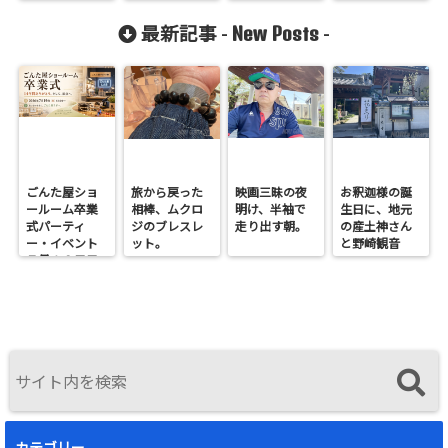
New Posts
最新記事 -
-
ごんた屋ショ
旅から戻った
映画三昧の夜
お釈迦様の誕
ールーム卒業
相棒、ムクロ
明け、半袖で
生日に、地元
式パーティ
ジのブレスレ
走り出す朝。
の産土神さん
ー・イベント
ット。
と野崎観音
７月１９日日
へ。
曜開催
カテゴリー