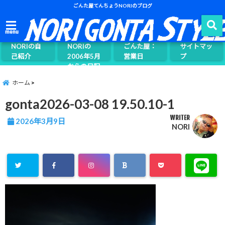
ごんた屋てんちょうNORIのブログ
ごんた屋て
menu
んちょう
NORIの自
NORIの
ごんた屋：
サイトマッ
己紹介
2006年5月
営業日
プ
からの日記
ページ案内
ホーム
gonta2026-03-08 19.50.10-1
WRITER
2026年3月9日
NORI