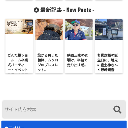
New Posts
最新記事 -
-
ごんた屋ショ
旅から戻った
映画三昧の夜
お釈迦様の誕
ールーム卒業
相棒、ムクロ
明け、半袖で
生日に、地元
式パーティ
ジのブレスレ
走り出す朝。
の産土神さん
ー・イベント
ット。
と野崎観音
７月１９日日
へ。
曜開催