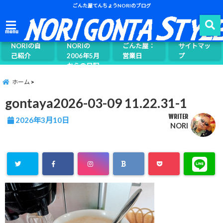
ごんた屋てんちょうNORIのブログ
ごんた屋て
menu
んちょう
NORIの自
NORIの
ごんた屋：
サイトマッ
己紹介
2006年5月
営業日
プ
からの日記
ページ案内
ホーム
gontaya2026-03-09 11.22.31-1
WRITER
2026年3月10日
NORI