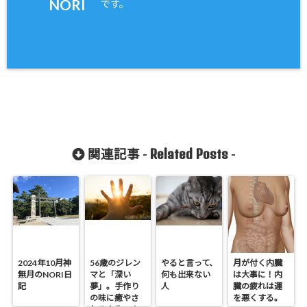
NORI
です。
Related Posts
関連記事 -
-
2024年10月神
56歳のジレン
やると言って、
月が付く内臓
無月のNORI日
マと「深い
何も出来ない
は大事に！内
記
夢」。手作り
人
臓の疲れは運
の味に癒やさ
を悪くする。