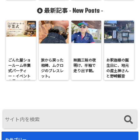
れる人生のタ
ーニングポイ
New Posts
最新記事 -
-
ント
ごんた屋ショ
旅から戻った
映画三昧の夜
お釈迦様の誕
ールーム卒業
相棒、ムクロ
明け、半袖で
生日に、地元
式パーティ
ジのブレスレ
走り出す朝。
の産土神さん
ー・イベント
ット。
と野崎観音
７月１９日日
へ。
曜開催
カテゴリー