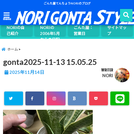
ごんた屋てんちょうNORIのブログ
ごんた屋て
menu
んちょう
NORIの自
NORIの
ごんた屋：
サイトマッ
己紹介
2006年5月
営業日
プ
からの日記
ページ案内
ホーム
gonta2025-11-13 15.05.25
WRITER
2025年11月14日
NORI