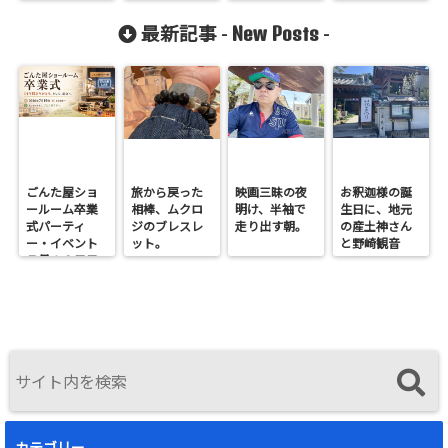
えて手間をか
ける」モノづ
New Posts
最新記事 -
-
くり
ごんた屋ショ
旅から戻った
映画三昧の夜
お釈迦様の誕
ールーム卒業
相棒、ムクロ
明け、半袖で
生日に、地元
式パーティ
ジのブレスレ
走り出す朝。
の産土神さん
ー・イベント
ット。
と野崎観音
７月１９日日
へ。
曜開催
カテゴリー