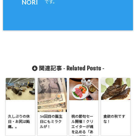
NORI
です。
Related Posts
関連記事 -
-
久しぶりの休
54回目の誕生
桃の節句セー
食欲の秋です
日・お尻は鈍
日にもミラク
ル開催！クリ
な！
痛。。
ルが！
エイターが魂
を込める「あ