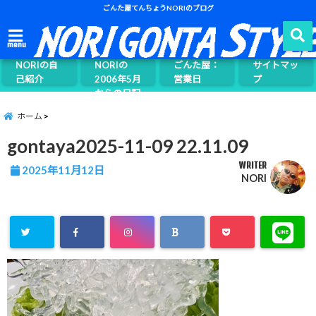
ごんた屋てんちょうNORIのブログ
ごんた屋て
menu
んちょう
NORIの自
NORIの
ごんた屋：
サイトマッ
己紹介
2006年5月
営業日
プ
からの日記
ページ案内
ホーム
gontaya2025-11-09 22.11.09
WRITER
2025年11月12日
NORI