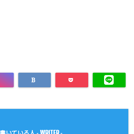
WRITER
書いている人 -
-