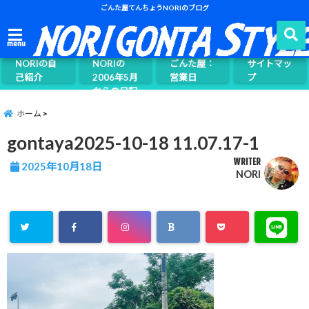
ごんた屋てんちょうNORIのブログ
ごんた屋て
menu
んちょう
NORIの自
NORIの
ごんた屋：
サイトマッ
己紹介
2006年5月
営業日
プ
からの日記
ページ案内
ホーム
gontaya2025-10-18 11.07.17-1
WRITER
2025年10月18日
NORI