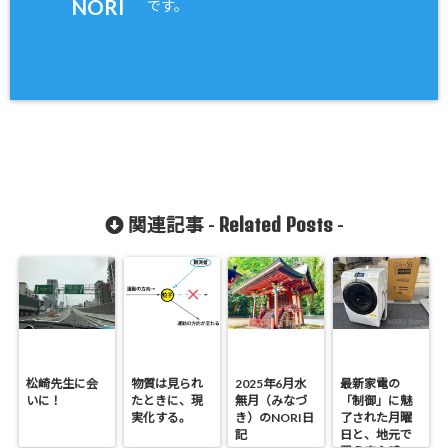
NORI
です。
Related Posts
関連記事 -
-
松崎先生に会
物質は見られ
2025年6月水
最新家電の
いに！
たときに、現
無月（みなづ
「制御」に魅
実化する。
き）のNORI日
了された月曜
記
日と、地元で