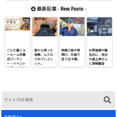
買う安心感
New Posts
最新記事 -
-
ごんた屋ショ
旅から戻った
映画三昧の夜
お釈迦様の誕
ールーム卒業
相棒、ムクロ
明け、半袖で
生日に、地元
式パーティ
ジのブレスレ
走り出す朝。
の産土神さん
ー・イベント
ット。
と野崎観音
７月１９日日
へ。
曜開催
カテゴリー