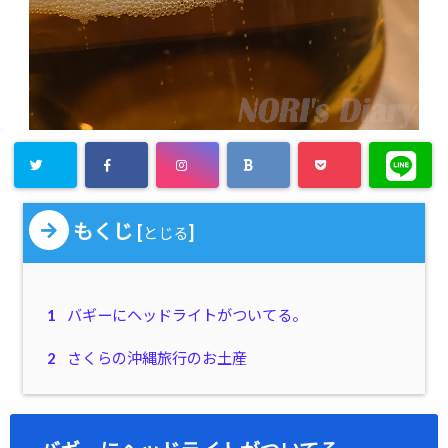
もくじ
[
]
とじる
1
バギーにヘッドライトがついてる。
2
さくらの沖縄旅行のお土産