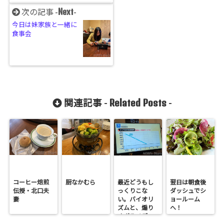
Next
次の記事 -
-
今日は妹家族と一緒に
食事会
Related Posts
関連記事 -
-
コーヒー焙煎
厨なかむら
最近どうもし
翌日は朝食後
伝授・北口夫
っくりこな
ダッシュでシ
妻
い。バイオリ
ョールーム
ズムと、煽り
へ！
すぎるメディ