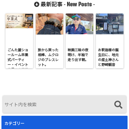
アに思うこと
New Posts
最新記事 -
-
ごんた屋ショ
旅から戻った
映画三昧の夜
お釈迦様の誕
ールーム卒業
相棒、ムクロ
明け、半袖で
生日に、地元
式パーティ
ジのブレスレ
走り出す朝。
の産土神さん
ー・イベント
ット。
と野崎観音
７月１９日日
へ。
曜開催
カテゴリー