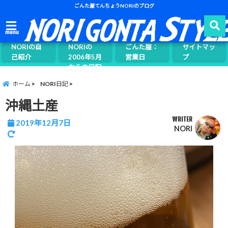
ごんた屋てんちょうNORIのブログ
ごんた屋て
menu
んちょう
NORIの自
NORIの
ごんた屋：
サイトマッ
己紹介
2006年5月
営業日
プ
からの日記
ページ案内
ホーム
NORI日記
沖縄土産
WRITER
2019年12月7日
NORI