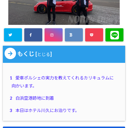
もくじ
[
]
とじる
1
愛車ポルシェの実力を教えてくれるカリキュラムに
向かいます。
2
白浜空港跡地に到着
3
本日はホテル川久にお泊りです。