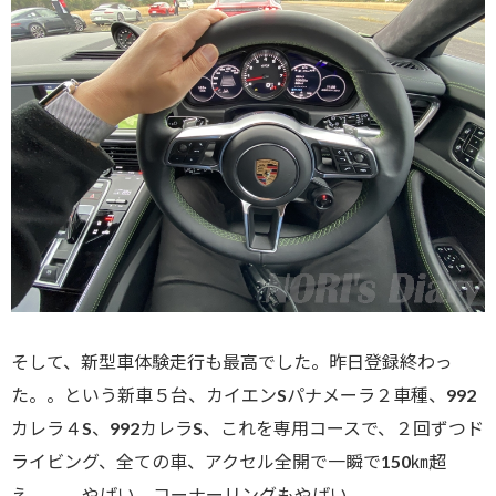
そして、新型車体験走行も最高でした。昨日登録終わっ
た。。という新車５台、カイエンSパナメーラ２車種、992
カレラ４S、992カレラS、これを専用コースで、２回ずつド
ライビング、全ての車、アクセル全開で一瞬で150㎞超
え。。。やばい。コーナーリングもやばい。。