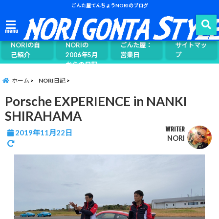
ごんた屋てんちょうNORIのブログ
ごんた屋て
menu
んちょう
NORIの自
NORIの
ごんた屋：
サイトマッ
己紹介
2006年5月
営業日
プ
からの日記
ページ案内
ホーム
NORI日記
Porsche EXPERIENCE in NANKI
SHIRAHAMA
WRITER
2019年11月22日
NORI