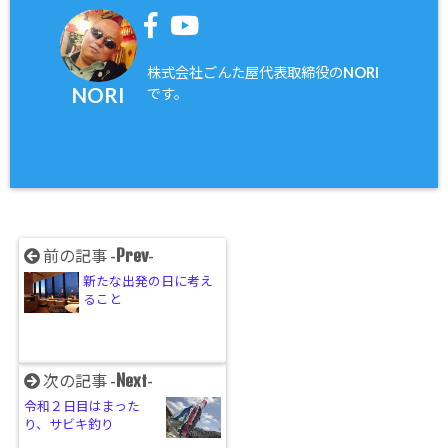
株式会社ごんた屋代表取締役のNORI
NORI
です。
Prev
前の記事 -
-
新たな出発の日に考え
ること
Next
次の記事 -
-
令和２日目はまった
り、サビキ釣り