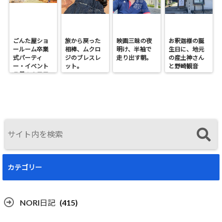
ごんた屋ショ
旅から戻った
映画三昧の夜
お釈迦様の誕
ールーム卒業
相棒、ムクロ
明け、半袖で
生日に、地元
式パーティ
ジのブレスレ
走り出す朝。
の産土神さん
ー・イベント
ット。
と野崎観音
７月１９日日
へ。
曜開催
カテゴリー
NORI日記
(415)