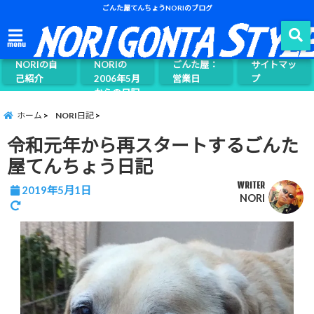
ごんた屋てんちょうNORIのブログ
ごんた屋て
menu
んちょう
NORIの自
NORIの
ごんた屋：
サイトマッ
己紹介
2006年5月
営業日
プ
からの日記
ページ案内
ホーム
NORI日記
令和元年から再スタートするごんた
屋てんちょう日記
WRITER
2019年5月1日
NORI