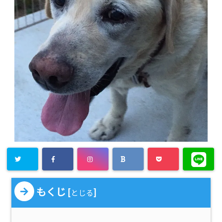
もくじ
[
]
とじる