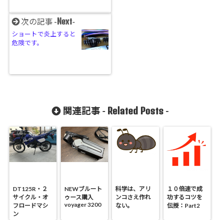
Next
次の記事 -
-
ショートで炎上すると
危険です。
Related Posts
関連記事 -
-
DT125R・２
NEWブルート
科学は、アリ
１０倍速で成
サイクル・オ
ゥース購入
ンコさえ作れ
功するコツを
voyager 3200
フロードマシ
ない。
伝授：Part2
ン