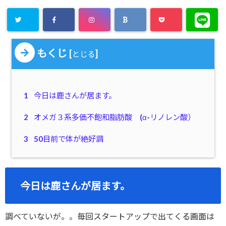
もくじ
[
]
とじる
1
今日は鹿さんが居ます。
2
オメガ３系多価不飽和脂肪酸 (α-リノレン酸）
3
50目前で体が絶好調
今日は鹿さんが居ます。
調べていないが。。毎回スタートアップで出てくる画面は