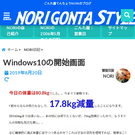
ごんた屋てんちょうNORIのブログ
ごんた屋て
menu
んちょう
NORIの自
NORIの
ごんた屋：
サイトマッ
己紹介
2006年5月
営業日
プ
からの日記
ページ案内
ホーム
NORI日記
Windows10の開始画面
WRITER
2019年8月20日
NORI