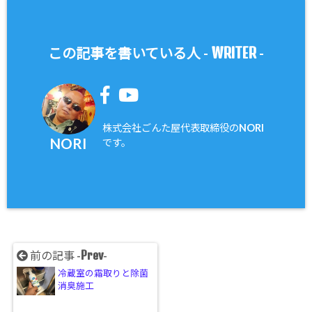
WRITER
この記事を書いている人 -
-
株式会社ごんた屋代表取締役のNORI
NORI
です。
Prev
前の記事 -
-
冷蔵室の霜取りと除菌
消臭施工