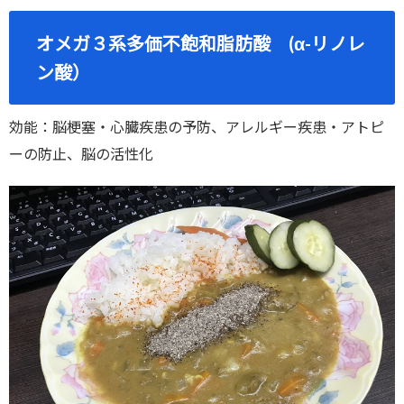
オメガ３系多価不飽和脂肪酸 (α-リノレ
ン酸）
効能：脳梗塞・心臓疾患の予防、アレルギー疾患・アトピ
ーの防止、脳の活性化