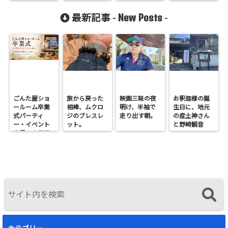
New Posts
最新記事 -
-
ごんた屋ショ
旅から戻った
映画三昧の夜
お釈迦様の誕
ールーム卒業
相棒、ムクロ
明け、半袖で
生日に、地元
式パーティ
ジのブレスレ
走り出す朝。
の産土神さん
ー・イベント
ット。
と野崎観音
７月１９日日
へ。
曜開催