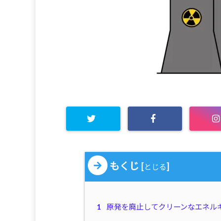
もくじ
[
]
とじる
1
原発を廃止してクリーンなエネル