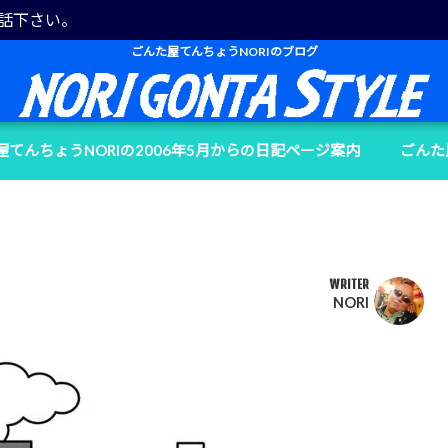
電話下さい。
ごんた屋てんちょうNORIのブログ
屋てんちょうNORIの2006年5月からの日記ページ案内
ごんた
WRITER
NORI