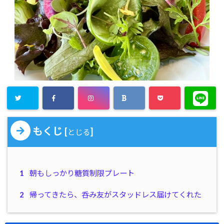
もくじ
[
]
とじる
1
朝もしっかり糖質制限プレート
2
帰ってきたら、呑み友がスタッドレス届けてくれた