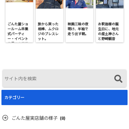
ごんた屋ショ
旅から戻った
映画三昧の夜
お釈迦様の誕
ールーム卒業
相棒、ムクロ
明け、半袖で
生日に、地元
式パーティ
ジのブレスレ
走り出す朝。
の産土神さん
ー・イベント
ット。
と野崎観音
７月１９日日
へ。
曜開催
カテゴリー
ごんた屋実店舗の様子
(8)