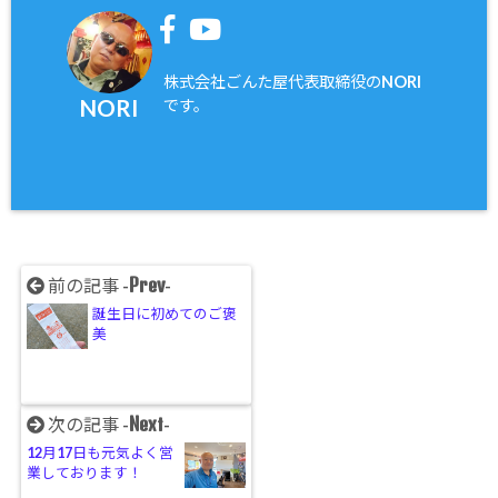
株式会社ごんた屋代表取締役のNORI
NORI
です。
Prev
前の記事 -
-
誕生日に初めてのご褒
美
Next
次の記事 -
-
12月17日も元気よく営
業しております！