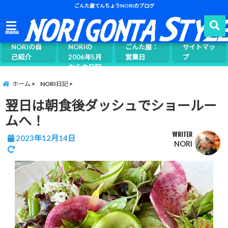
ごんた屋てんちょうNORIのブログ
ごんた屋て
menu
んちょう
NORIの自
NORIの
ごんた屋：
サイトマッ
己紹介
2006年5月
営業日
プ
からの日記
ページ案内
ホーム
NORI日記
翌日は朝食後ダッシュでショールー
ムへ！
WRITER
2023年12月14日
NORI