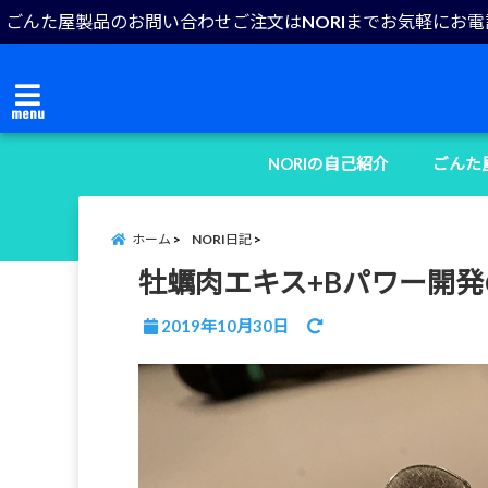
ごんた屋製品のお問い合わせご注文はNORIまでお気軽にお
menu
NORIの自己紹介
ごんた
ホーム
NORI日記
牡蠣肉エキス+Bパワー開
2019年10月30日